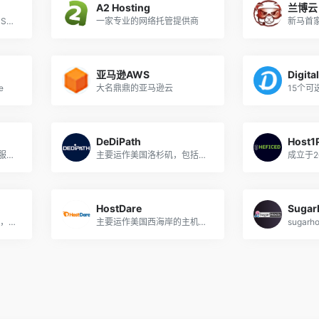
A2 Hosting
兰博云
一家虚拟私有服务器（VPS），云服务器，专用服务器和基础架构即服务（IaaS）提供商
一家专业的网络托管提供商
亚马逊AWS
Digita
e
大名鼎鼎的亚马逊云
DeDiPath
Host1
一家真正在做低价管理型服务器主机业务的公司，国外口碑好到爆炸！
主要运作美国洛杉矶，包括：虚拟主机、VPS、独立服务器，尤其是VPS，配置高（大内存、大硬盘、大流量），价格低，还有Windows系统；支持支付宝、PayPal等付款
HostDare
Sugar
成立于2011年的美国商家，主要运作VPS业务
主要运作美国西海岸的主机业务，特别是亚洲优化线路，支持支付宝付款