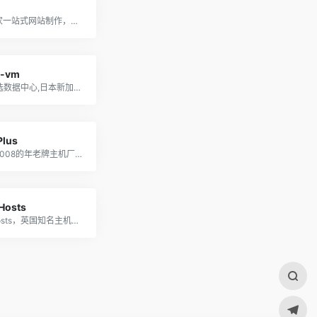
新马首家一站式网站制作，营销，云服务器代理，论坛等一站式推广公司
l-vm
15个可选数据中心,日本新加坡机房多，速度快，支持支付宝付款
Plus
成立于2008的年老牌主机厂商，支持支付宝付款
Hosts
sugarhosts，英国知名主机商家，也提供VPS（机械盘和SSD，基于XEN，也有windows），洛杉矶、香港、台湾机房.网站支持中文，方便