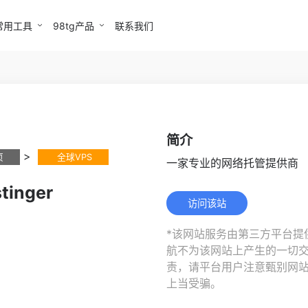
常用工具
98tg产品
联系我们
简介
>
页
全球VPS
一家专业的网络托管提供商
tinger
访问该站
*该网站服务由第三方平台提供
航不为该网站上产生的一切
责，请平台用户注意甄别网
上当受骗。