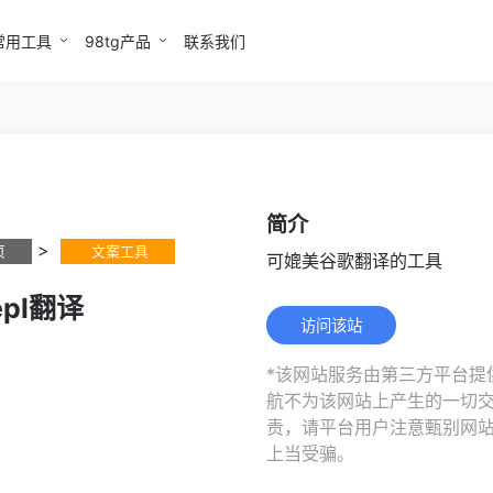
常用工具
98tg产品
联系我们
简介
>
页
文案工具
可媲美谷歌翻译的工具
epl翻译
访问该站
*该网站服务由第三方平台提供
航不为该网站上产生的一切
责，请平台用户注意甄别网
上当受骗。